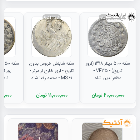
19
021432
018145
سکه 500 دینار 1318 (ارور
سکه شاباش خروس بدون
تاریخ) - VF35 -
تاربخ - ارور خارج از مرکز -
مظفرالدین شاه
MS61 - محمد رضا شاه
ناصرا
20,000,000 تومان
11,000,000 تومان
1,937,000