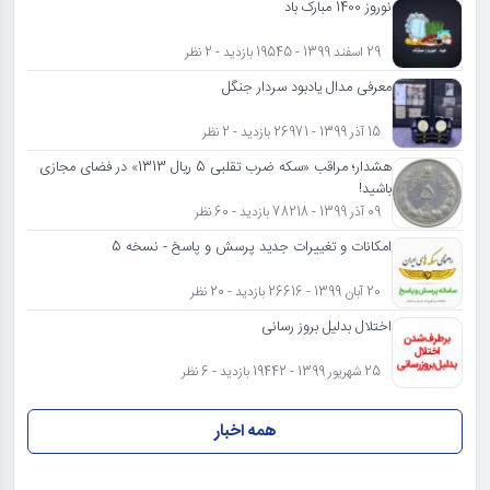
نوروز 1400 مبارک باد
29 اسفند 1399 - 19545 بازدید - 2 نظر
معرفی مدال یادبود سردار جنگل
15 آذر 1399 - 26971 بازدید - 2 نظر
هشدار؛ مراقب «سکه ضرب تقلبی 5 ریال 1313» در فضای مجازی
باشید!
09 آذر 1399 - 78218 بازدید - 60 نظر
امکانات و تغییرات جدید پرسش و پاسخ - نسخه 5
20 آبان 1399 - 26616 بازدید - 20 نظر
اختلال بدلیل بروز رسانی
25 شهریور 1399 - 19442 بازدید - 6 نظر
همه اخبار