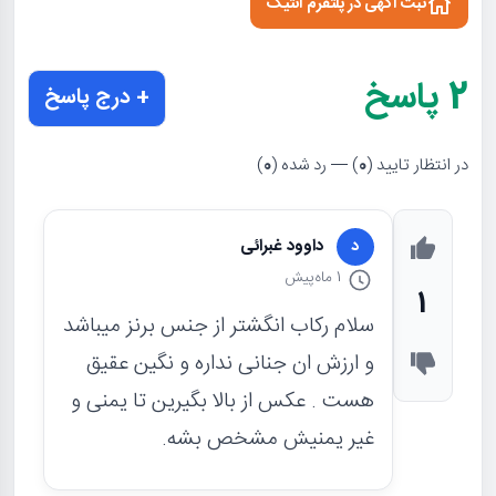
ثبت آگهی در پلتفرم آنتیک
2
پاسخ
+ درج پاسخ
در انتظار تایید (
0
) — رد شده (
0
)
داوود غبرائی
د
1 ماه
پیش
1
سلام رکاب انگشتر از جنس برنز میباشد
و ارزش ان جنانی نداره و نگین عقیق
هست . عکس از بالا بگیرین تا یمنی و
غیر یمنیش مشخص بشه.