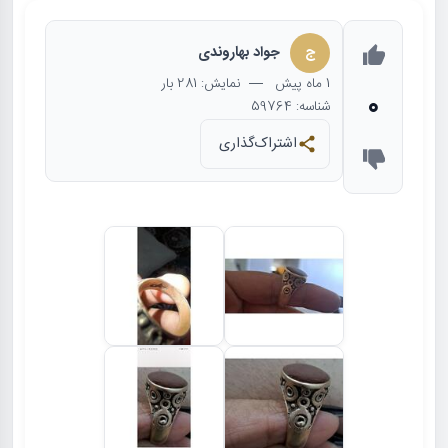
ج
جواد بهاروندی
1 ماه
پیش
— نمایش: 281 بار
0
شناسه: 59764
اشتراک‌گذاری