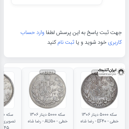
جهت ثبت پاسخ به این پرسش لطفا
وارد حساب
کاربری
خود شوید و یا
ثبت نام
کنید
31
093833
093834
سکه 5000 دینار 1306
سکه 5000 دینار 1306
خطی - EF40 - رضا شاه
خطی - AU50 - رضا شاه
تصویری - 
EF45 - رضا شا