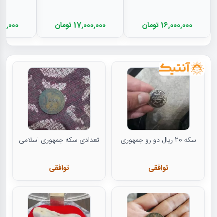
16,000,000 تومان
17,000,000 تومان
11,500,000
سکه 20 ریال دو رو جمهوری
تعدادی سکه جمهوری اسلامی
توافقی
توافقی