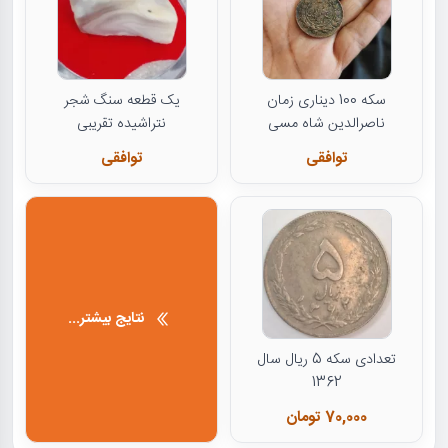
سکه 100 دیناری زمان
یک قطعه سنگ شجر
ناصرالدین شاه مسی
نتراشیده تقریبی
توافقی
توافقی
نتایج بیشتر...
تعدادی سکه 5 ریال سال
1362
70,000 تومان