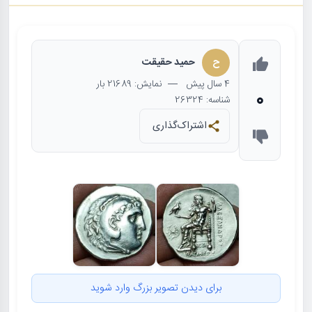
ح
حمید حقیقت
4 سال
پیش
— نمایش: 21689 بار
0
شناسه: 26324
اشتراک‌گذاری
برای دیدن تصویر بزرگ وارد شوید