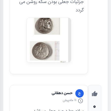
جزئیات جعلی بودن سکه روشن می
گردد
حسن دهقانی
ح
11 ماه
پیش
0