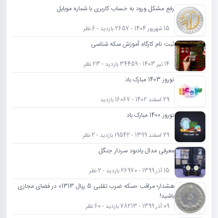
رفع مشکل ورود به حساب کاربری با شماره موبایل
15 شهریور 1404 - 2657 بازدید - 6 نظر
ثبت نام کارگاه آموزش سکه شناسی
14 تیر 1403 - 34459 بازدید - 23 نظر
نوروز 1403 مبارک باد
29 اسفند 1402 - 16067 بازدید
نوروز 1400 مبارک باد
29 اسفند 1399 - 19542 بازدید - 2 نظر
معرفی مدال یادبود سردار جنگل
15 آذر 1399 - 26970 بازدید - 2 نظر
هشدار؛ مراقب «سکه ضرب تقلبی 5 ریال 1313» در فضای مجازی
باشید!
09 آذر 1399 - 78213 بازدید - 60 نظر