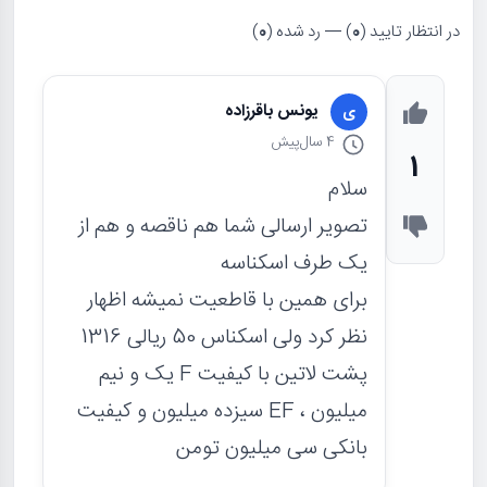
در انتظار تایید (
0
) — رد شده (
0
)
یونس باقرزاده
ی
4 سال
پیش
1
سلام
تصویر ارسالی شما هم ناقصه و هم از
یک طرف اسکناسه
برای همین با قاطعیت نمیشه اظهار
نظر کرد ولی اسکناس 50 ریالی 1316
پشت لاتین با کیفیت F یک و نیم
میلیون ، EF سیزده میلیون و کیفیت
بانکی سی میلیون تومن