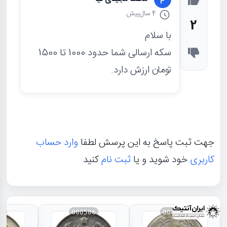
4 سال
پیش
2
با سلام
سکه ارسالی شما حدود 1000 تا 1500
تومان ارزش دارد.
جهت ثبت پاسخ به این پرسش لطفا
وارد حساب
کاربری
خود شوید و یا
ثبت نام
کنید
88
000506
000453