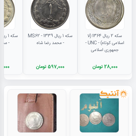
سکه 2 ریال 1364 (لا
سکه 1 ریال 1339 - MS62
اسلامی کوتاه) - UNC -
- محمد رضا شاه
- محم
جمهوری اسلامی
28,000 تومان
597,000 تومان
404,000 