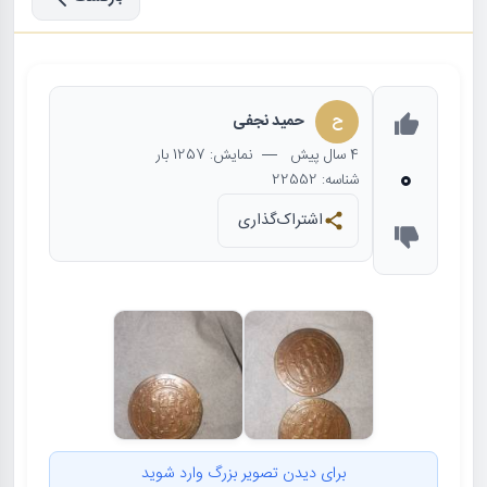
ح
حمید نجفی
4 سال
پیش
— نمایش: 1257 بار
0
شناسه: 22552
اشتراک‌گذاری
برای دیدن تصویر بزرگ وارد شوید