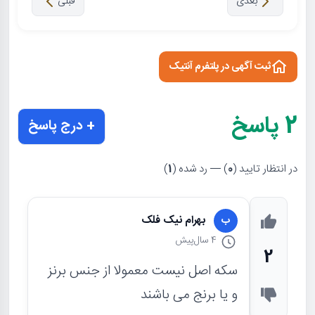
بعدی
قبلی
ثبت آگهی در پلتفرم آنتیک
2
پاسخ
+ درج پاسخ
در انتظار تایید (
0
) — رد شده (
1
)
بهرام نیک فلک
ب
4 سال
پیش
2
سکه اصل نیست معمولا از جنس برنز
و یا برنج می باشند