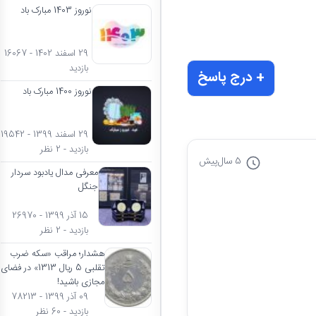
نوروز 1403 مبارک باد
29 اسفند 1402 - 16067
بازدید
+ درج پاسخ
نوروز 1400 مبارک باد
29 اسفند 1399 - 19542
بازدید - 2 نظر
5 سال
پیش
معرفی مدال یادبود سردار
جنگل
15 آذر 1399 - 26970
بازدید - 2 نظر
هشدار؛ مراقب «سکه ضرب
تقلبی 5 ریال 1313» در فضای
مجازی باشید!
09 آذر 1399 - 78213
بازدید - 60 نظر