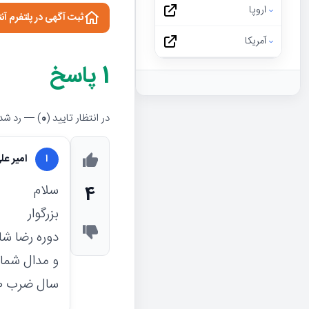
اروپا
ثبت آگهی در پلتفرم آن
آمریکا
1
پاسخ
در انتظار تایید (
0
) — رد شده
امیر عل
ا
سلام
4
بزرگوار
دوره رضا ش
و مدال شما 
سال ضرب 1310 تا 1315 هست