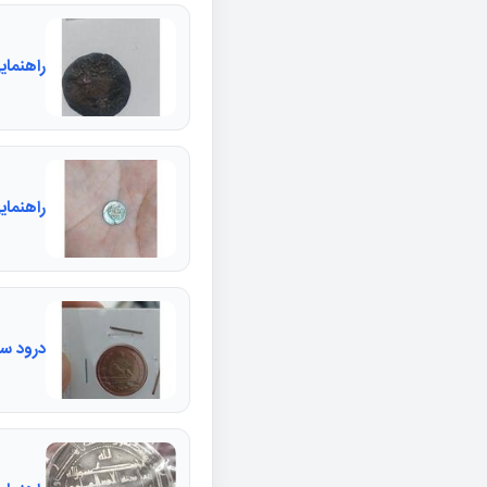
راهنما
راهنمای
درود سکه ۵۰ دینار مسی تاریخ ارو را