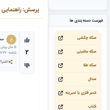
پرسش: راهنمایی باب
فهرست دسته بندی ها
سکه چکشی
ح
حمی
5 سال
پیش
2
سکه ماشینی
شناسه: 21236
اشتراک
سکه طلا
مدال
تمبر فلزی یا تمبرینه
کتاب