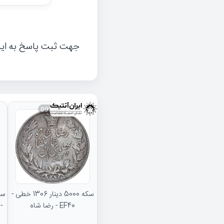
جهت ثبت پاسخ به ای
093834
سکه 5000 دینار 1306 خطی -
EF40 - رضا شاه