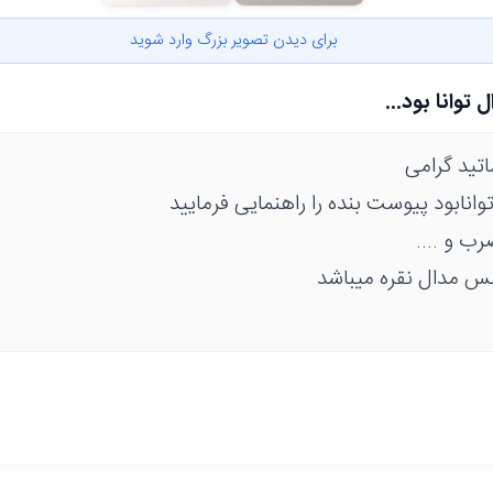
برای دیدن تصویر بزرگ وارد شوید
توانا بود...
تید گرامی
توانابود پیوست بنده را راهنمایی فرمایید
ب و ....
نس مدال نقره میباشد