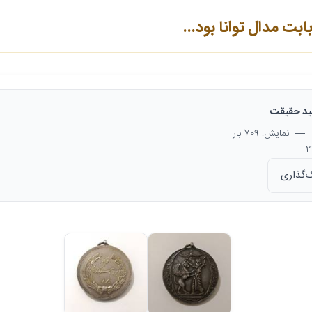
ت مدال توانا بود...
د حقیقت
— نمایش: 709 بار
‌گذاری