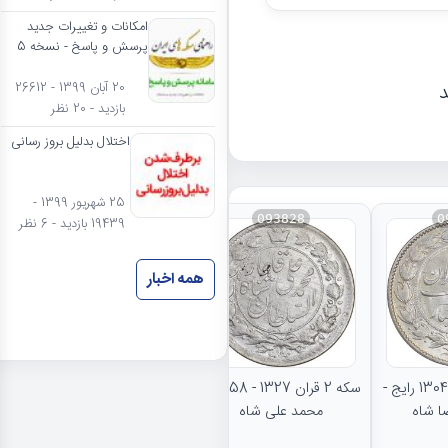
امکانات و تغییرات جدید
پرسش و پاسخ - نسخه 5
د
20 آبان 1399 - 26612
بازدید - 20 نظر
اختلال بدلیل بروز رسانی
25 شهریور 1399 -
093828
0
19439 بازدید - 6 نظر
همه اخبار
نتایج بیشتر...
سکه 2000 دینار 1304 رایج -
سکه 2 قران 1327 - AU58 -
محمد علی شاه