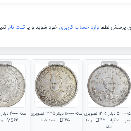
ن پرسش لطفا
وارد حساب کاربری
خود شوید و یا
ثبت نام
کنی
93829
093830
093831
سکه 5000 دینار 1306 تصویری
سکه 5000 دینار 1335 تصویری
- ضرب لنینگراد - EF45 - رضا
- EF45 - احمد شاه
MS62 - رضا شاه
شاه