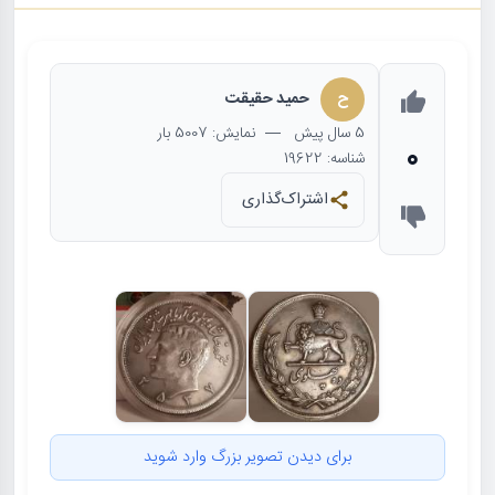
ح
حمید حقیقت
5 سال
پیش
— نمایش: 5007 بار
0
شناسه: 19622
اشتراک‌گذاری
برای دیدن تصویر بزرگ وارد شوید