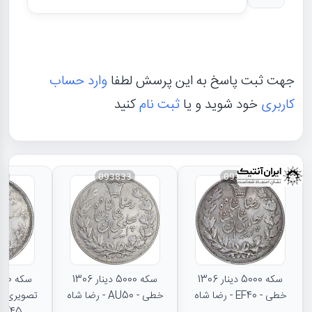
جهت ثبت پاسخ به این پرسش لطفا
وارد حساب
کاربری
خود شوید و یا
ثبت نام
کنید
31
093833
093834
سکه 5000 دینار 1306
سکه 5000 دینار 1306
خطی - EF40 - رضا شاه
خطی - AU50 - رضا شاه
تصویری - 
EF45 - رضا شا