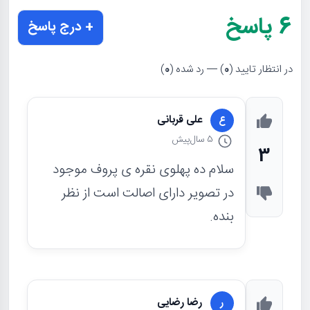
6
پاسخ
+ درج پاسخ
در انتظار تایید (
0
) — رد شده (
0
)
علی قربانی
ع
5 سال
پیش
3
سلام ده پهلوی نقره ی پروف موجود
در تصویر دارای اصالت است از نظر
بنده.
رضا رضایی
ر