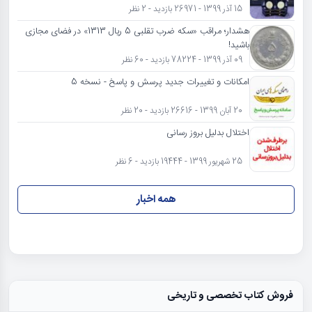
15 آذر 1399 - 26971 بازدید - 2 نظر
هشدار؛ مراقب «سکه ضرب تقلبی 5 ریال 1313» در فضای مجازی
باشید!
09 آذر 1399 - 78224 بازدید - 60 نظر
امکانات و تغییرات جدید پرسش و پاسخ - نسخه 5
20 آبان 1399 - 26616 بازدید - 20 نظر
اختلال بدلیل بروز رسانی
25 شهریور 1399 - 19444 بازدید - 6 نظر
همه اخبار
فروش کتاب تخصصی و تاریخی