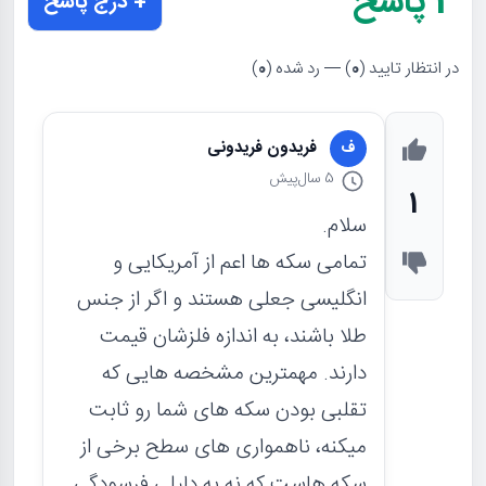
3
پاسخ
+ درج پاسخ
در انتظار تایید (
0
) — رد شده (
0
)
فریدون فریدونی
ف
5 سال
پیش
1
سلام.
تمامی سکه ها اعم از آمریکایی و
انگلیسی جعلی هستند و اگر از جنس
طلا باشند، به اندازه فلزشان قیمت
دارند. مهمترین مشخصه هایی که
تقلبی بودن سکه های شما رو ثابت
میکنه، ناهمواری های سطح برخی از
سکه هاست که نه به دلیلی فرسودگی