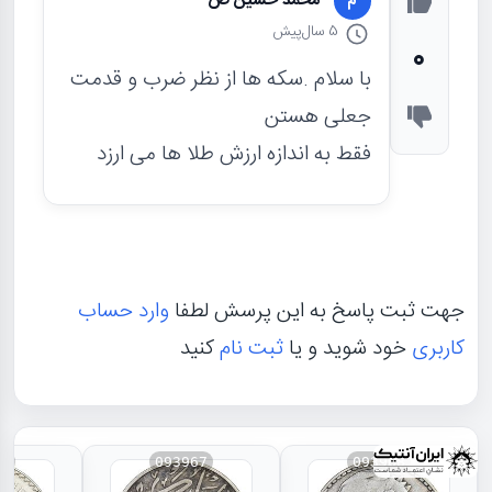
محمد حسین ض
م
5 سال
پیش
0
با سلام .سکه ها از نظر ضرب و قدمت
جعلی هستن
فقط به اندازه ارزش طلا ها می ارزد
جهت ثبت پاسخ به این پرسش لطفا
وارد حساب
کاربری
خود شوید و یا
ثبت نام
کنید
66
093967
093968