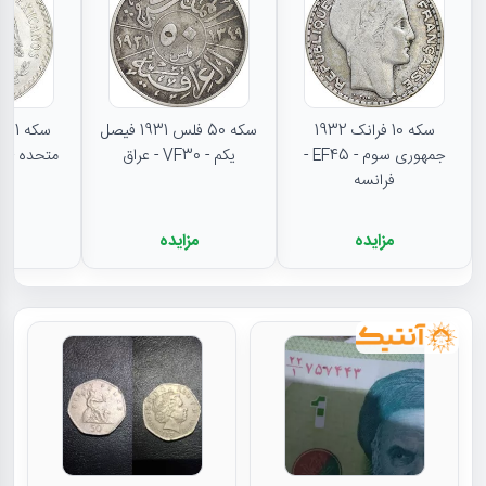
سکه 10 فرانک 1932
سکه 50 فلس 1931 فیصل
جمهوری سوم - EF45 -
یکم - VF30 - عراق
متحده - MS62 - مکزیک
فرانسه
مزایده
مزایده
م