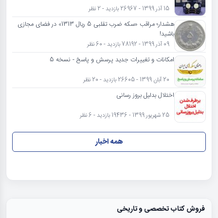
15 آذر 1399 - 26967 بازدید - 2 نظر
هشدار؛ مراقب «سکه ضرب تقلبی 5 ریال 1313» در فضای مجازی
باشید!
09 آذر 1399 - 78192 بازدید - 60 نظر
امکانات و تغییرات جدید پرسش و پاسخ - نسخه 5
20 آبان 1399 - 26605 بازدید - 20 نظر
اختلال بدلیل بروز رسانی
25 شهریور 1399 - 19436 بازدید - 6 نظر
همه اخبار
فروش کتاب تخصصی و تاریخی