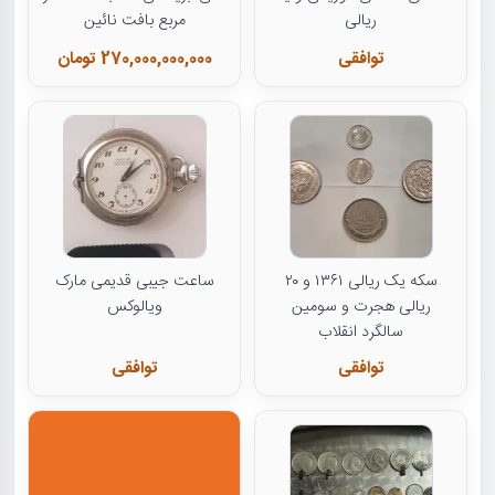
ریالی
مربع بافت نائین
توافقی
270,000,000,000 تومان
سکه یک ریالی ۱۳۶۱ و ۲۰
ساعت جیبی قدیمی مارک
ریالی هجرت و سومین
ویالوکس
سالگرد انقلاب
توافقی
توافقی