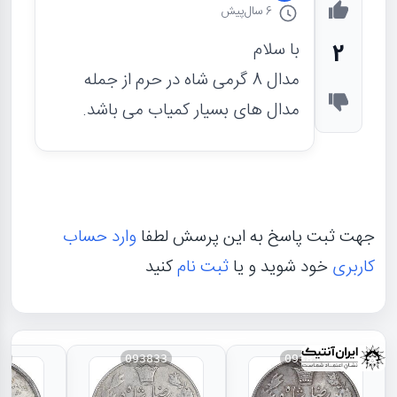
6 سال
پیش
با سلام
2
مدال 8 گرمی شاه در حرم از جمله
مدال های بسیار کمیاب می باشد.
جهت ثبت پاسخ به این پرسش لطفا
وارد حساب
کاربری
خود شوید و یا
ثبت نام
کنید
31
093833
093834