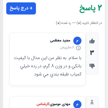
2
پاسخ
+ درج پاسخ
در انتظار تایید (
0
) — رد شده (
0
)
مجید معظمی
م
6 سال
پیش
3
با سلام. به نظر من اين مدال با كيفيت
بانكي و در وزن 8 گرم، در رده خيلي
كمياب طبقه بندي مي شود.
مهدی موسوی
کارشناس
م