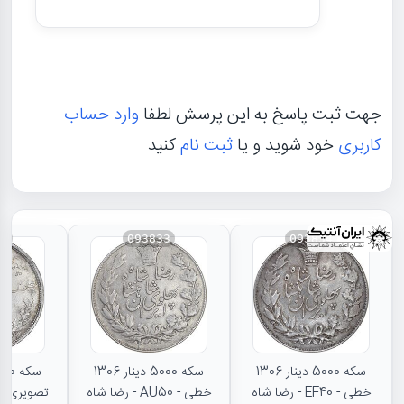
جهت ثبت پاسخ به این پرسش لطفا
وارد حساب
کاربری
خود شوید و یا
ثبت نام
کنید
31
093833
093834
سکه 5000 دینار 1306
سکه 5000 دینار 1306
خطی - EF40 - رضا شاه
خطی - AU50 - رضا شاه
تصویری - 