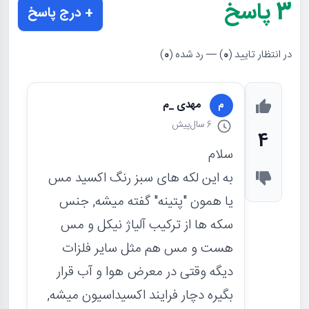
3
پاسخ
+ درج پاسخ
در انتظار تایید (
0
) — رد شده (
0
)
مهدی _م
م
6 سال
پیش
4
سلام
به این لکه های سبز رنگ اکسید مس
یا همون "پتینه" گفته میشه, جنس
سکه ها از ترکیب آلیاژ نیکل و مس
هست و مس هم مثل سایر فلزات
دیگه وقتی در معرض هوا و آب قرار
بگیره دچار فرایند اکسیداسیون میشه,