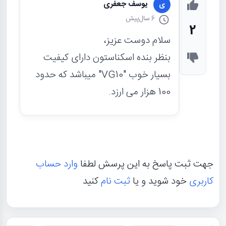
یوسف جعفری
ی
6 سال
پیش
2
سلام دوست عزیز،
بنظر بنده اسکناستون دارای کیفیت
بسیار خوب "VG10" میباشد که حدود
100 هزار می ارزد.
جهت ثبت پاسخ به این پرسش لطفا
وارد حساب
کاربری
خود شوید و یا
ثبت نام
کنید