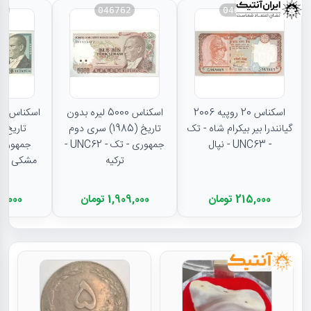
65
046762
046507
اسکناس 20 روپیه 2006
اسکناس 5000 لیره بدون
گیانندرا بیر بیکرام شاه - تک
تاریخ (1985) سری دوم
- UNC63 - نپال
جمهوری - تک - UNC62 -
جمهوری 
ترکیه
215,000 تومان
1,909,000 تومان
484,000 