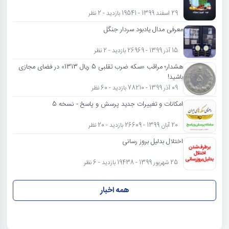
29 اسفند 1399 - 19541 بازدید - 2 نظر
معرفی مدال یادبود سردار جنگل
15 آذر 1399 - 26969 بازدید - 2 نظر
هشدار؛ مراقب «سکه ضرب تقلبی 5 ریال 1313» در فضای مجازی
باشید!
09 آذر 1399 - 78210 بازدید - 60 نظر
امکانات و تغییرات جدید پرسش و پاسخ - نسخه 5
20 آبان 1399 - 26609 بازدید - 20 نظر
اختلال بدلیل بروز رسانی
25 شهریور 1399 - 19438 بازدید - 6 نظر
همه اخبار