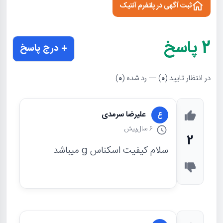
ثبت آگهی در پلتفرم آنتیک
2
پاسخ
+ درج پاسخ
در انتظار تایید (
0
) — رد شده (
0
)
علیرضا سرمدی
ع
6 سال
پیش
2
سلام کیفیت اسکناس g میباشد