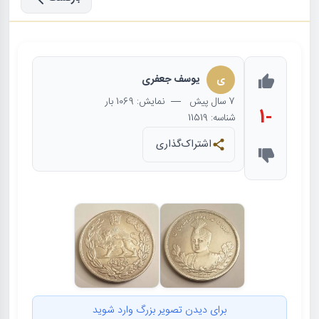
ی
یوسف جعفری
7 سال
پیش
— نمایش: 1069 بار
-1
شناسه: 11519
اشتراک‌گذاری
برای دیدن تصویر بزرگ وارد شوید