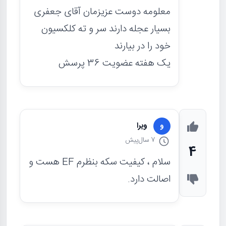
معلومه دوست عزیزمان آقای جعفری
بسیار عجله دارند سر و ته کلکسیون
خود را در بیارند
یک هفته عضویت 36 پرسش
ویرا
و
7 سال
پیش
4
سلام ، کیفیت سکه بنظرم EF هست و
اصالت دارد.