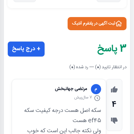
ثبت آگهی در پلتفرم آنتیک
3
پاسخ
+ درج پاسخ
در انتظار تایید (
0
) — رد شده (
0
)
مرتضی جهانبخش
م
7 سال
پیش
4
سکه اصل هست درجه کیفیت سکه
ef45 هست
ولی نکته جالب این است که خوب