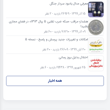
معرفی مدال یادبود سردار جنگل
15 آذر 1399 - 26969 بازدید - 2 نظر
هشدار؛ مراقب «سکه ضرب تقلبی 5 ریال 1313» در فضای مجازی
باشید!
09 آذر 1399 - 78210 بازدید - 60 نظر
امکانات و تغییرات جدید پرسش و پاسخ - نسخه 5
20 آبان 1399 - 26609 بازدید - 20 نظر
اختلال بدلیل بروز رسانی
25 شهریور 1399 - 19438 بازدید - 6 نظر
همه اخبار