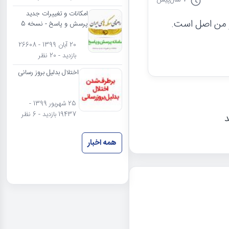
امکانات و تغییرات جدید
پرسش و پاسخ - نسخه 5
20 آبان 1399 - 26608
بازدید - 20 نظر
اختلال بدلیل بروز رسانی
25 شهریور 1399 -
19437 بازدید - 6 نظر
د
همه اخبار