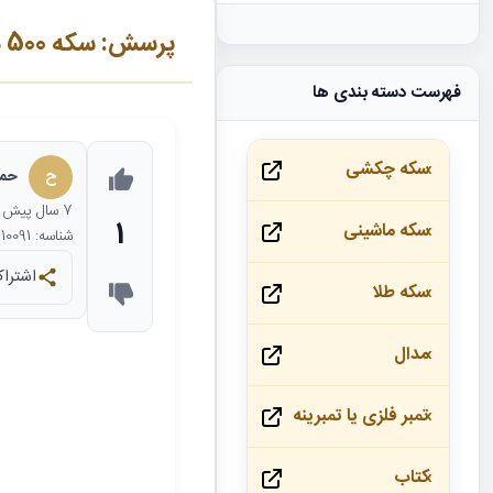
پرسش: سکه 500 دینار سفر فرنگ ؟
فهرست دسته بندی ها
سکه چکشی
ح
حمی
7 سال
پیش
1
سکه ماشینی
شناسه: 10091
اشتراک
سکه طلا
مدال
تمبر فلزی یا تمبرینه
کتاب