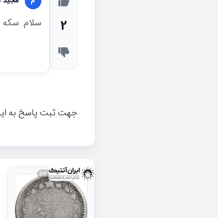
مجید 
م
سلام. سكه 500 دينار سفر فرنگ است. علي رغم كيفيت پايين سكه به نظر من اصل است.
2
جهت ثبت پاسخ به ای
063376