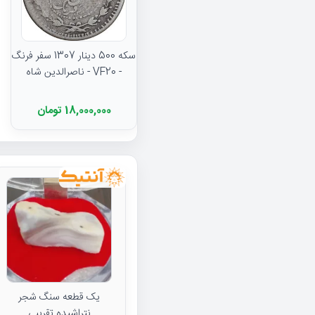
سکه 500 دینار 1307 سفر فرنگ
- VF20 - ناصرالدین شاه
18,000,000 تومان
یک قطعه سنگ شجر
نتراشیده تقریبی