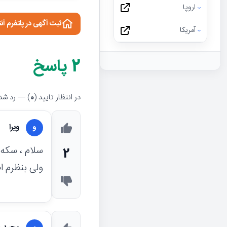
اروپا
ثبت آگهی در پلتفرم آن
آمریکا
2
پاسخ
در انتظار تایید (
0
) — رد شده
ویرا
و
2
ولی بنظرم اصل می 