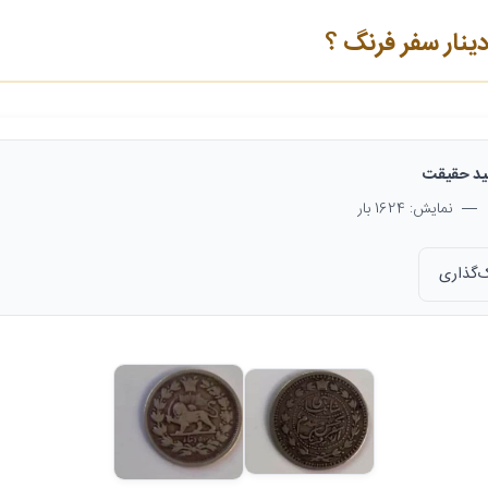
د حقیقت
— نمایش: 1624 بار
‌گذاری