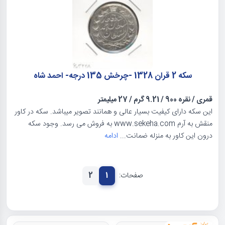
سکه 2 قران 1328 -چرخش 135 درجه- احمد شاه
قمری
/
نقره 900
/
9.21 گرم
/
27 میلیمتر
این سکه دارای کیفیت بسیار عالی و همانند تصویر میباشد. سکه در کاور
منقش به آرم www.sekeha.com به فروش می رسد. وجود سکه
درون این کاور به منزله ضمانت...
ادامه
صفحات:
1
2