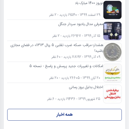
نوروز 1400 مبارک باد
29 اسفند 1399 - 19540 بازدید - 2 نظر
معرفی مدال یادبود سردار جنگل
15 آذر 1399 - 26967 بازدید - 2 نظر
هشدار؛ مراقب «سکه ضرب تقلبی 5 ریال 1313» در فضای مجازی
باشید!
09 آذر 1399 - 78192 بازدید - 60 نظر
امکانات و تغییرات جدید پرسش و پاسخ - نسخه 5
20 آبان 1399 - 26605 بازدید - 20 نظر
اختلال بدلیل بروز رسانی
25 شهریور 1399 - 19436 بازدید - 6 نظر
همه اخبار