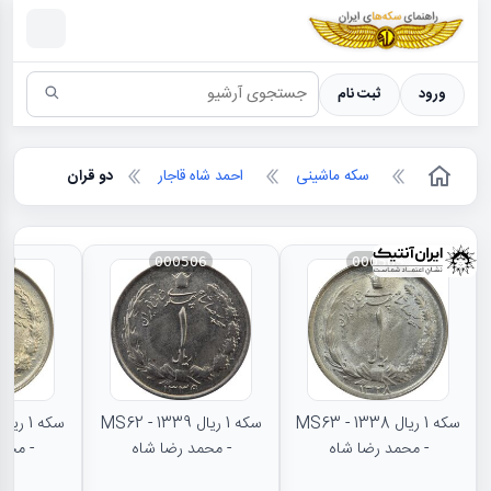
سکه ها ؛ راهنمای سکه شناسی
ورود
ثبت نام
سکه ماشینی
احمد شاه قاجار
دو قران
88
000506
000505
سکه 1 ریال 1338 - MS63
سکه 1 ریال 1339 - MS62
- محمد رضا شاه
- محمد رضا شاه
- محم