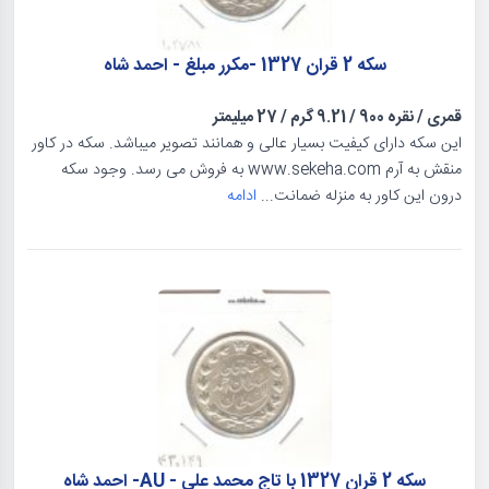
سکه 2 قران 1327 -مکرر مبلغ - احمد شاه
قمری
/
نقره 900
/
9.21 گرم
/
27 میلیمتر
این سکه دارای کیفیت بسیار عالی و همانند تصویر میباشد. سکه در کاور
منقش به آرم www.sekeha.com به فروش می رسد. وجود سکه
درون این کاور به منزله ضمانت...
ادامه
سکه 2 قران 1327 با تاج محمد علی - AU- احمد شاه