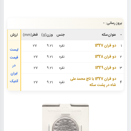
بروز رسانی: -
-
عنوان‌سکه
جنس
وزن
(g)
قطر
(mm)
ارزش
1
دو قران 1327
نقره
9.21
27
لیست
2
دو قران 1328
نقره
9.21
27
قیمت
در
3
دو قران 1329
نقره
9.21
27
ایران
دو قران 1327 با تاج محمد علی
آنتیک
4
نقره
9.21
27
شاه در پشت سکه