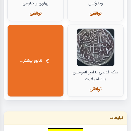
ویالوکس
پهلوی و خارجی
توافقی
توافقی
نتایج بیشتر...
سکه قدیمی یا امیر المومنین
یا شاه ولایت
توافقی
تبلیغات