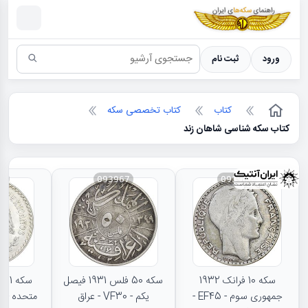
سکه ها ؛ راهنمای سکه شناسی
ورود
ثبت نام
کتاب
کتاب تخصصی سکه
کتاب سکه شناسی شاهان زند
66
093967
093968
سکه 10 فرانک 1932
سکه 50 فلس 1931 فیصل
جمهوری سوم - EF45 -
یکم - VF30 - عراق
متحده - MS62 - مکزیک