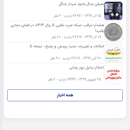
معرفی مدال یادبود سردار جنگل
15 آذر 1399 - 26971 بازدید - 2 نظر
هشدار؛ مراقب «سکه ضرب تقلبی 5 ریال 1313» در فضای مجازی
باشید!
09 آذر 1399 - 78218 بازدید - 60 نظر
امکانات و تغییرات جدید پرسش و پاسخ - نسخه 5
20 آبان 1399 - 26616 بازدید - 20 نظر
اختلال بدلیل بروز رسانی
25 شهریور 1399 - 19442 بازدید - 6 نظر
همه اخبار