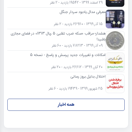
29 اسفند 1399 - 19542 بازدید - 2 نظر
معرفی مدال یادبود سردار جنگل
15 آذر 1399 - 26970 بازدید - 2 نظر
هشدار؛ مراقب «سکه ضرب تقلبی 5 ریال 1313» در فضای مجازی
باشید!
09 آذر 1399 - 78213 بازدید - 60 نظر
امکانات و تغییرات جدید پرسش و پاسخ - نسخه 5
20 آبان 1399 - 26612 بازدید - 20 نظر
اختلال بدلیل بروز رسانی
25 شهریور 1399 - 19439 بازدید - 6 نظر
همه اخبار