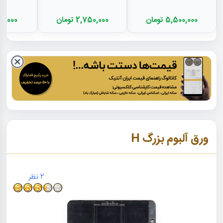
5,500,000 تومان
2,750,000 تومان
6,600,000
ورق آلبوم بزرگ H
2
نظر