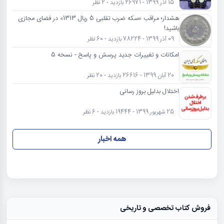
15 آذر 1399 - 26971 بازدید - 2 نظر
هشدار؛ مراقب «سکه ضرب تقلبی 5 ریال 1313» در فضای مجازی
باشید!
09 آذر 1399 - 78224 بازدید - 60 نظر
امکانات و تغییرات جدید پرسش و پاسخ - نسخه 5
20 آبان 1399 - 26616 بازدید - 20 نظر
اختلال بدلیل بروز رسانی
25 شهریور 1399 - 19444 بازدید - 6 نظر
همه اخبار
فروش کتاب تخصصی و تاریخی