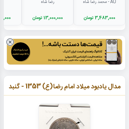
AU - محمد رضا شاه
رضا شاه
رض
3,483,000 تومان
13,000,000 تومان
12,000,000
مدال یادبود میلاد امام رضا(ع) 1353 - گنبد