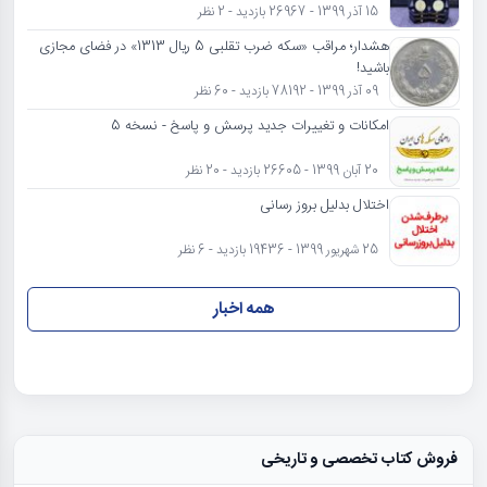
15 آذر 1399 - 26967 بازدید - 2 نظر
هشدار؛ مراقب «سکه ضرب تقلبی 5 ریال 1313» در فضای مجازی
باشید!
09 آذر 1399 - 78192 بازدید - 60 نظر
امکانات و تغییرات جدید پرسش و پاسخ - نسخه 5
20 آبان 1399 - 26605 بازدید - 20 نظر
اختلال بدلیل بروز رسانی
25 شهریور 1399 - 19436 بازدید - 6 نظر
همه اخبار
فروش کتاب تخصصی و تاریخی