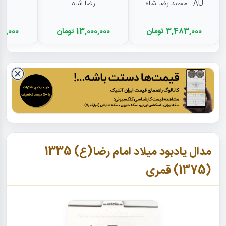
AU - محمد رضا شاه
رضا شاه
رض
3,483,000 تومان
13,000,000 تومان
12,000,000
مدال یادبود میلاد امام رضا(ع) 1335
(1375) قمری