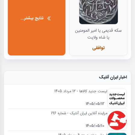
نتایج بیشتر...
سکه قدیمی یا امیر المومنین
یا شاه ولایت
توافقی
اخبار ایران آنتیک
لیست جدید کالاها - 12 مرداد 1405
1405/05/12
مزایده آنلاین ایران آنتیک - شماره 196
1405/05/10