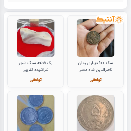
سکه 100 دیناری زمان
یک قطعه سنگ شجر
ناصرالدین شاه مسی
نتراشیده تقریبی
توافقی
توافقی