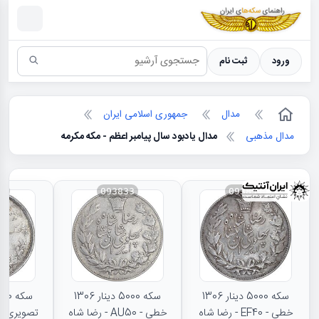
سکه ها ؛ راهنمای سکه شناسی
ورود
ثبت نام
مدال
جمهوری اسلامی ایران
مدال مذهبی
مدال یادبود سال پیامبر اعظم - مکه مکرمه
31
093833
093834
سکه 5000 دینار 1306
سکه 5000 دینار 1306
خطی - EF40 - رضا شاه
خطی - AU50 - رضا شاه
تصویری - 