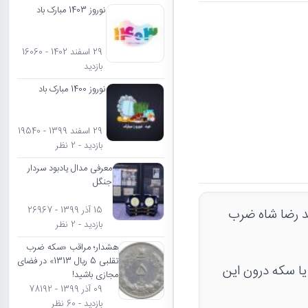
نوروز 1403 مبارک باد
29 اسفند 1402 - 16060
بازدید
نوروز 1400 مبارک باد
29 اسفند 1399 - 19540
بازدید - 2 نظر
معرفی مدال یادبود سردار
جنگل
15 آذر 1399 - 26967
. و در زمان محمد رضا شاه ضرب
بازدید - 2 نظر
هشدار؛ مراقب «سکه ضرب
تقلبی 5 ریال 1313» در فضای
د. وجود مدال یا سکه درون این
مجازی باشید!
09 آذر 1399 - 78192
بازدید - 60 نظر