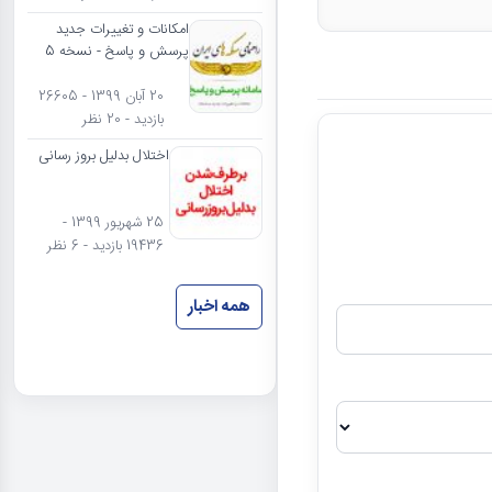
امکانات و تغییرات جدید
پرسش و پاسخ - نسخه 5
20 آبان 1399 - 26605
بازدید - 20 نظر
اختلال بدلیل بروز رسانی
25 شهریور 1399 -
19436 بازدید - 6 نظر
همه اخبار