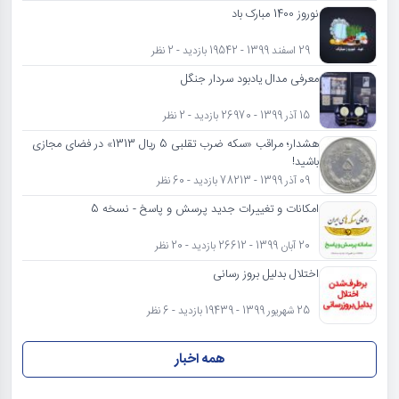
نوروز 1400 مبارک باد
29 اسفند 1399 - 19542 بازدید - 2 نظر
معرفی مدال یادبود سردار جنگل
15 آذر 1399 - 26970 بازدید - 2 نظر
هشدار؛ مراقب «سکه ضرب تقلبی 5 ریال 1313» در فضای مجازی
باشید!
09 آذر 1399 - 78213 بازدید - 60 نظر
امکانات و تغییرات جدید پرسش و پاسخ - نسخه 5
20 آبان 1399 - 26612 بازدید - 20 نظر
اختلال بدلیل بروز رسانی
25 شهریور 1399 - 19439 بازدید - 6 نظر
همه اخبار