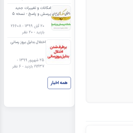
امکانات و تغییرات جدید
پرسش و پاسخ - نسخه 5
20 آبان 1399 - 26608
بازدید - 20 نظر
اختلال بدلیل بروز رسانی
25 شهریور 1399 -
19437 بازدید - 6 نظر
همه اخبار