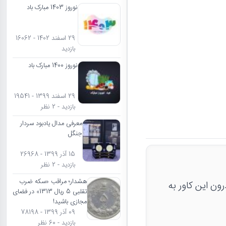
نوروز 1403 مبارک باد
29 اسفند 1402 - 16062
بازدید
نوروز 1400 مبارک باد
29 اسفند 1399 - 19541
بازدید - 2 نظر
معرفی مدال یادبود سردار
جنگل
15 آذر 1399 - 26968
بازدید - 2 نظر
هشدار؛ مراقب «سکه ضرب
 وجود سکه درون این کاور به
تقلبی 5 ریال 1313» در فضای
مجازی باشید!
09 آذر 1399 - 78198
بازدید - 60 نظر