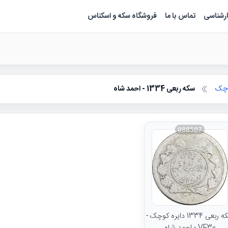
ارشناسی
تماس با ما
فروشگاه سکه و اسکناس
وچک
سکه ربعی 1334 - احمد شاه
088507
سکه ربعی 1334 دایره کوچک -